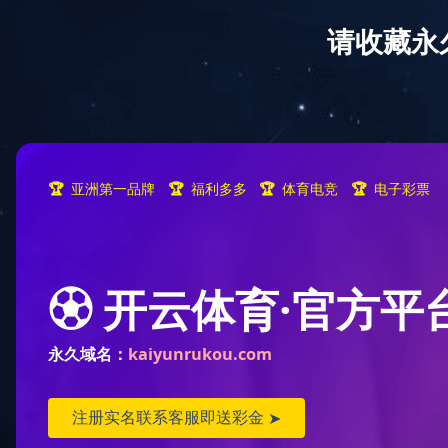
欢迎来到
沙巴竞技体育丨中国有限公司官网
官网！
网站首页
关于沙巴竞技体育
净化工程
丨中国有限公司官
网