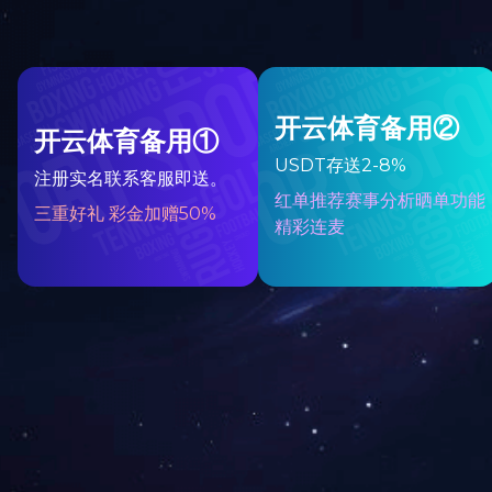
常宁食品、饮料行业
常宁食品净化无尘车间
常宁医疗手术室洁净工程
联系人：李总 13667390460
吴总 19898889455
售后电话：13974991409
电 话：0731-89675516
地 址：湖南省岳麓区潇湘南
路湘江峯汇1724-1725