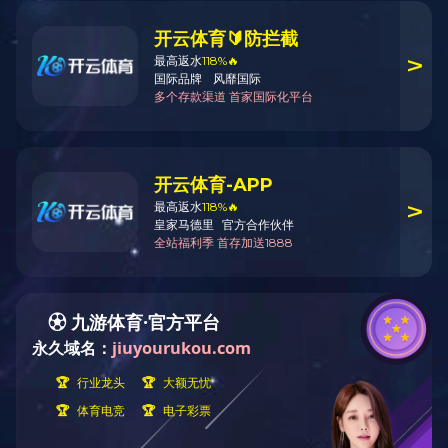
新闻中心
当前位置：
网站首页
>
新
常宁行业新闻
新闻中心
常宁公司新闻
常宁行业资讯
常宁净化工程与普通
常宁国内新闻
当人们谈及“车间改造”“
都是对空间的改造，本质却
发布时间：2025-10-11
常宁无尘车间施工
无尘车间在施工完成并投
常维护工作，才能确保车