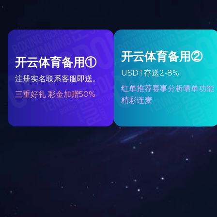
常宁食品、饮料行业
常宁食品净化无尘车间
常宁医疗手术室洁净工程
联系人：李总 13667390460
吴总 19898889455
售后电话：13974991409
电 话：0731-89675516
地 址：湖南省岳麓区潇湘南
路湘江峯汇1724-1725