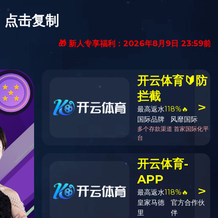
联系沙巴竞技体育丨中国有限公司官网
丨
在线留言
7*24小时热线电话：
136-6739-0460
人才招聘
售后服务
联系沙巴竞技体育
丨中国有限公司官
网