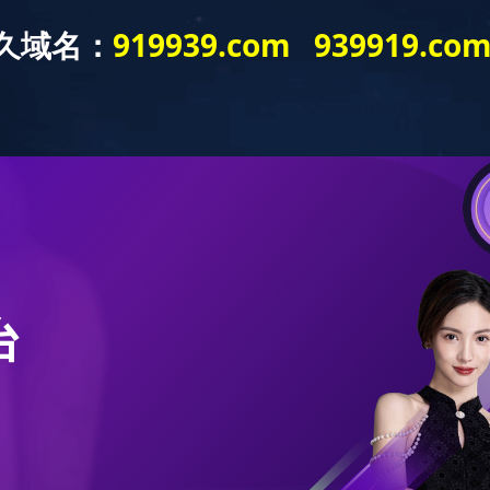
新闻中心
沙巴竞技体育丨中
荣誉资质
国有限公司官网