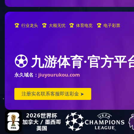
净化工程
当前位置：
网
常宁GMP净化工程
常宁电子行业
常宁复合材料、化工行业
常宁空调机组净化
常宁日化行业
常宁生物实验室净化工程
常宁生物医药行业
常宁实验室