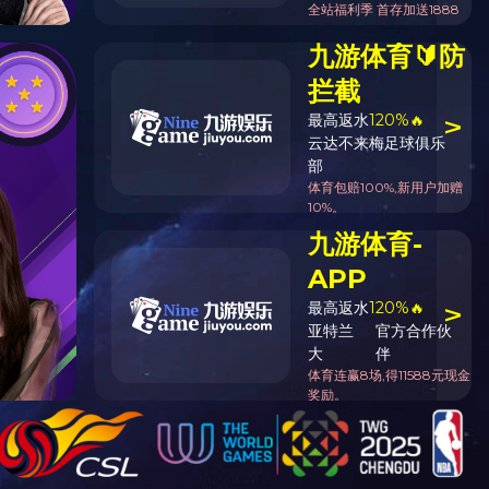
常宁食品、饮料行业－湖南净化工程公司
常宁实验室－湖南沙巴竞技体育丨中国有限公司官网